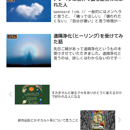
るパーソナリティ障...
れた人
sponsord link // 一般的にはメンヘラ
と言うと、「構ってほしい」「嫌われた
くない」「自分が嫌い」と言う特徴があ
り、中には自傷行為をする人もいます。
世間的にはあまりいい印象のないメンヘ
ラですが、悪い所ばかりではありませ
遠隔浄化(ヒーリング)を受けてみ
コラム
ん。嫌われ...
た話
先日ご縁があって遠隔浄化というものを
受けさせていただきました。遠隔浄化と
言うのは、詳しくはわからないのですが
文字通り遠距離からでもヒーリングして
いただけるサービスとなっています。一
応説明してもらったのですが、私の頭は
チンパンなのであまり理解...
すみませんと謝るクセをありがとうに変えるだけ
で好かれる人になる
都市伝説とかオカルト系について思うこと