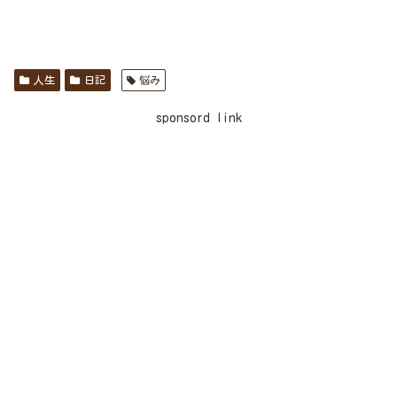
人生
日記
悩み
sponsord link