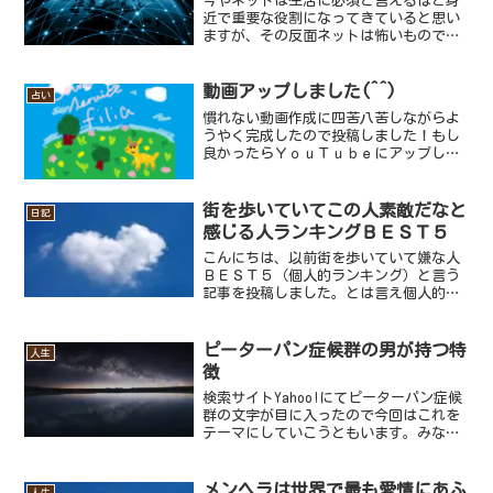
今やネットは生活に必須と言えるほど身
近で重要な役割になってきていると思い
ますが、その反面ネットは怖いものでも
あります。現実世界では子どもは子ども
と一目見ればわかりますし、もしわから
なくても身分証を確認すれば年齢性別名
動画アップしました(^^)
占い
前住所など個人情報を知る...
慣れない動画作成に四苦八苦しながらよ
うやく完成したので投稿しました！もし
良かったらＹｏｕＴｕｂｅにアップして
ますのでご覧くださいm(__)m次回は毎月
恒例の月刊タロットをブログと共に動画
でも作成していきたいと思ってますので
街を歩いていてこの人素敵だなと
日記
お楽しみに(=ﾟω...
感じる人ランキングＢＥＳＴ５
こんにちは、以前街を歩いていて嫌な人
ＢＥＳＴ５（個人的ランキング）と言う
記事を投稿しました。とは言え個人的ラ
ンキングであり、わざわざ検索で街を歩
いていて嫌な人ランキングを調べる人は
いませんので当ブログを何度か訪れてい
ピーターパン症候群の男が持つ特
人生
る方でも見た事がない記事...
徴
検索サイトYahoo!にてピーターパン症候
群の文字が目に入ったので今回はこれを
テーマにしていこうともいます。みなさ
んはピーターパン症候群って聞いたこと
ありますか？ピーターパン症候群、また
はピーターパンシンドロームとも言われ
メンヘラは世界で最も愛情にあふ
人生