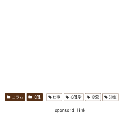
コラム
心理
仕事
心理学
恋愛
知恵
sponsord link