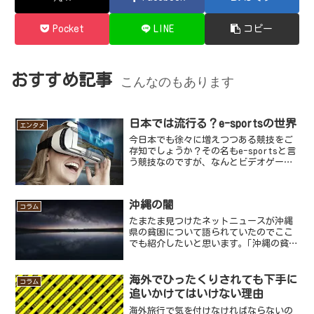
Pocket
LINE
コピー
おすすめ記事
こんなのもあります
日本では流行る？e-sportsの世界
エンタメ
今日本でも徐々に増えつつある競技をご
存知でしょうか？その名もe-sportsと言
う競技なのですが、なんとビデオゲーム
(テレビゲームやＰＣゲームなど)を使っ
た大会が今密かに増えてきています。そ
の特徴はなんと言ってもゲームであると
沖縄の闇
いうことで、通...
コラム
たまたま見つけたネットニュースが沖縄
県の貧困について語られていたのでここ
でも紹介したいと思います。｢沖縄の貧
困｣は学歴社会と暴力が生み出した「東洋
経済オンライン」まずこの記事を見てい
ただきたい。沖縄県と言えば異国情緒の
海外でひったくりされても下手に
コラム
漂う国内でも屈指のリゾ...
追いかけてはいけない理由
海外旅行で気を付けなければならないの