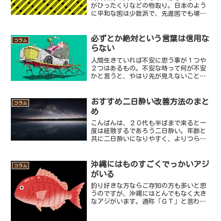
がひったくりなどの物取り。日本のよう
に平和な国は少数派で、先進国でも場所
や時間によっては治安がガラッと変わる
もの。旅行で浮かれてきょろきょろして
いると、背後からバッグや財布、スマホ
必ずとか絶対という言葉は信用な
コラム
などの貴重品を奪われ盗ま...
らない
人間生きていれば不安に思う事が１つや
２つはあるもの。不安な時って何が不安
かと言うと、やはり先が見えないことや
確証がないことだと思うんですね。例え
ば相手の気持ちがわからないとか、相手
が本心ではどう思っているのか確証がな
おすすめ二日酔い改善方法のまと
コラム
くて不安になるなど、不安...
め
こんばんは、２０代も半ばまで来ると一
度は経験するであろう二日酔い。年齢と
共に二日酔いになりやすく、よりつらく
なっていき、お悩みの方も多いのではな
いでしょうか。今回は元バーテンダーと
して、二日酔いに効くおすすめ改善方法
沖縄にはものすごくでっかいアジ
コラム
とついでに予防法をお話し...
がいる
釣り好きな方ならご存知の方も多いと思
うのですが、沖縄にはとんでもなく大き
なアジがいます。通称「ＧＴ」と言われ
る魚で英名の「Giant trevally(ジャイ
アント・トレヴァリー)」の頭文字から