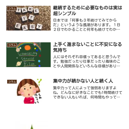
大学の学生による事件も問題となってい
ますよね。私は強姦に対する意識の低さ
継続するために必要なものは実は
コラム
もこういった事件の原因の...
超シンプル
日本では「何事も３年続けてみてから
だ」というような風潮があります。１日
２日でわかることと何年も続けてわかる
ことには違いがあると思いますし、単純
に継続することはそれだけ多くの時間を
費やすことなので経験値として差が出て
上手く進まないことに不安になる
コラム
くることになるんじゃないか...
気持ち
人にはそれぞれ目標ってあると思うんで
す。勉強だったり仕事だったり趣味のこ
とや人間関係などいろんな目標がありま
すね。人生にはいろんな悩みがあるけれ
ど、悩みの多くは目標に上手く近づくこ
とができていないこと。なかなか進展が
集中力が続かない人と続く人
コラム
ないことが悩みの大きな括...
集中力って人によって強弱ありますよ
ね。どんなに好きなことでも1時間続けて
できない人もいれば、何時間もやってら
れる人もいます。好きな事なら別に良い
ですが、勉強とかやらなければならない
ようなことをするときに集中力の差が顕
著に表れると思います。や...