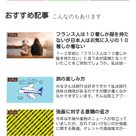
おすすめ記事
こんなのもあります
フランス人は１０着しか服を持た
コラム
ないが日本人はお気に入りの１０
着しか着ない
１～２年前に「フランス人は１０着しか
服を持たない」と言う本が話題となって
いたことをご存知でしょうか。私は読ん
だことはないのですが、タイトルから察
するに１０着を着回すのが上手的なこと
が書いてあるのかなと思うのですが、ぶ
旅の楽しみ方
コラム
っちゃけ日本でも何十着も...
みなさんは旅行は好きですか？私は旅行
自体は興味があるのですが腰が重くなか
なかできずにいます。そんな旅エアプな
私ですが旅にはいろんな楽しみ方がある
と思っています。旅には大きく分けて２
種類の楽しみ方があります。１つは家族
強姦に対する意識の低さ
コラム
や友人などとある程度まと...
今年は不倫や薬物のニュースが目立って
いましたが、忘れてはいけないのが強姦
に関する報道。タレントの高畑雄太が強
姦致傷の疑いで捕まったニュースや千葉