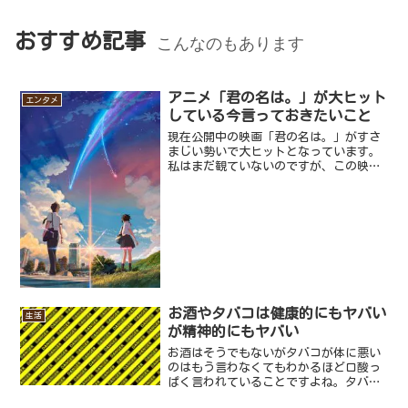
おすすめ記事
こんなのもあります
アニメ「君の名は。」が大ヒット
エンタメ
している今言っておきたいこと
現在公開中の映画「君の名は。」がすさ
まじい勢いで大ヒットとなっています。
私はまだ観ていないのですが、この映画
の監督である新海誠はアニメファンの間
では割と有名な監督です。代表作は「秒
速5センチメートル」や「言の葉の庭」な
ど、青春ラブストーリー...
お酒やタバコは健康的にもヤバい
生活
が精神的にもヤバい
お酒はそうでもないがタバコが体に悪い
のはもう言わなくてもわかるほど口酸っ
ぱく言われていることですよね。タバコ
は肺がんになるリスクが上がりますし、