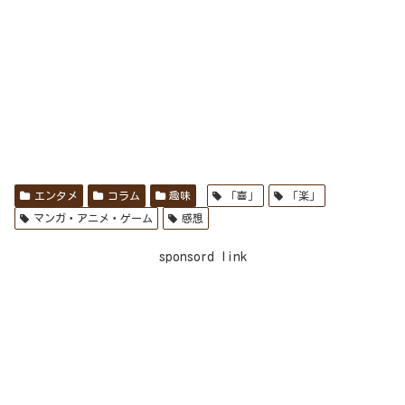
エンタメ
コラム
趣味
「喜」
「楽」
マンガ・アニメ・ゲーム
感想
sponsord link