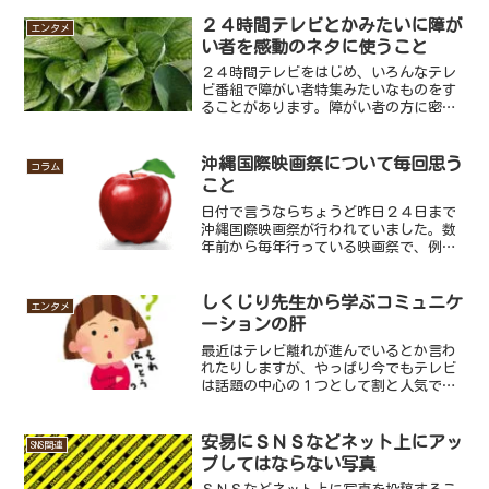
その他肺など気管支に悪影響があるもの
で、今や百害あって一利なしと言われる
２４時間テレビとかみたいに障が
エンタメ
ほどのものだという認識が...
い者を感動のネタに使うこと
２４時間テレビをはじめ、いろんなテレ
ビ番組で障がい者特集みたいなものをす
ることがあります。障がい者の方に密着
し、私たち健常者が知らない視点で物事
を見ることで障がい者の方々の気持ちに
もっとよりそうことができる。と言うの
沖縄国際映画祭について毎回思う
コラム
が表向きの趣旨。しかし実...
こと
日付で言うならちょうど昨日２４日まで
沖縄国際映画祭が行われていました。数
年前から毎年行っている映画祭で、例年
多くの人が集まり沖縄のイベントの中で
は大盛況だと言っても過言ではありませ
ん。そんな映画祭ですが、私だけかもし
しくじり先生から学ぶコミュニケ
エンタメ
れませんが毎回思うことが...
ーションの肝
最近はテレビ離れが進んでいるとか言わ
れたりしますが、やっぱり今でもテレビ
は話題の中心の１つとして割と人気です
よね。最近の番組の中でも特に人気があ
るのがテレビ朝日の「しくじり先生」と
言う番組があります。この番組はゲスト
安易にＳＮＳなどネット上にアッ
SNS関連
の失敗談を基に人生の教訓...
プしてはならない写真