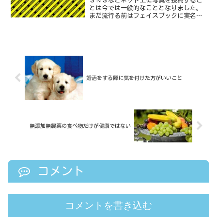
ＳＮＳなどネット上に写真を投稿するこ
とは今では一般的なこととなりました。
まだ流行る前はフェイスブックに実名登
録するのですら躊躇していた人も、今や
顔出しＯＫ住所ＯＫ今どこで何をしてい
るかなんでもＯＫみたいな人も少なくあ
りません。警戒しすぎるの...
婚活をする際に気を付けた方がいいこと
無添加無農薬の食べ物だけが健康ではない
コメント
コメントを書き込む