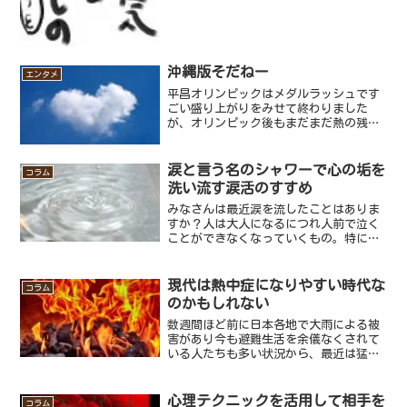
っと思うことがあったのでお話したいと
思います。みなさんも覚えがあると思う
のですが、いつか使うつも...
沖縄版そだねー
エンタメ
平昌オリンピックはメダルラッシュです
ごい盛り上がりをみせて終わりました
が、オリンピック後もまだまだ熱の残っ
ているあるワードがあります。それはお
やつジャパンことカーリング女子代表の
選手たちが試合中によく使っていた「そ
涙と言う名のシャワーで心の垢を
コラム
だねー」という言葉ですね(...
洗い流す涙活のすすめ
みなさんは最近涙を流したことはありま
すか？人は大人になるにつれ人前で泣く
ことができなくなっていくもの。特に男
性はプライドや考え方によって涙を流す
ことはより少なくなっていきますよね。
しかし涙を流すことは、心を潤す心のシ
現代は熱中症になりやすい時代な
コラム
ャワーです。心を洗うため...
のかもしれない
数週間ほど前に日本各地で大雨による被
害があり今も避難生活を余儀なくされて
いる人たちも多い状況から、最近は猛暑
日が続いており全国各地で最高気温が３
０度を越え、一部の地域では４０度近く
まで気温が上がっている地域もありま
心理テクニックを活用して相手を
コラム