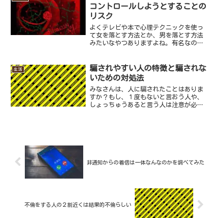
す。沖縄＝暑い、南＝暑いだ...
コントロールしようとすることの
リスク
よくテレビや本で心理テクニックを使っ
て女を落とす方法とか、男を落とす方法
みたいなやつありますよね。有名なのは
ミラーリングと言うテクニックで、相手
と同じタイミングで同じことをするまる
で鏡写しのようにすることで、親近感が
騙されやすい人の特徴と騙されな
生活
得られ親密になれるとか言...
いための対処法
みなさんは、人に騙されたことはありま
すか？もし、１度もないと言おう人や、
しょっちゅうあると言う人は注意が必要
かもしれません。今回は、騙されやすい
人の特徴を見ていき、騙されないための
方法をお話したいと思います。sponsord
link //...
非通知からの着信は一体なんなのかを調べてみた
不倫をする人の２割近くは結果的不倫らしい