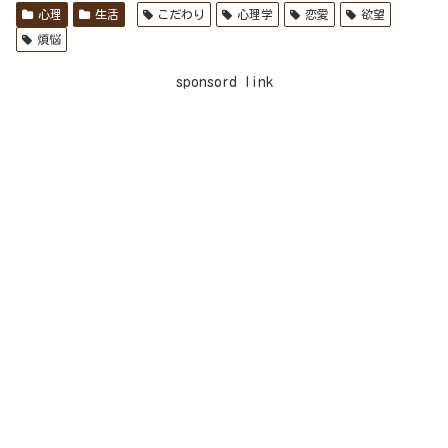
心理
生活
こだわり
心理学
恋愛
欲望
煩悩
sponsord link