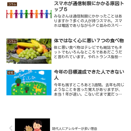
ているのですが、その中のスマートニュ
スマホが通信制限にかかる原因ト
コラム
ースと言うアプリを見ている...
ップ５
みなさんは通信制限にかかったことはあ
りますか？多くの人が持つスマホ。スマ
ホは電話でありながらＰＣ並みのスペッ
クを持ち、非常に便利なツールですよ
ね。いろいろできることがある分通信量
が多くなってしまい、一定数まで使うと
体ではなく心に悪い７つの食べ物
コラム
通信制限によりものすごく通...
体に悪い食べ物はテレビでも雑誌でもネ
ットでもいろんなところでああだこうだ
と言われています。やれトランス脂肪酸
が悪いだのヤギは栄養価が高すぎて妊婦
さんは食べてはいけないだのとあります
よね。しかし、今回は体に悪いものでは
今年の目標達成できた人できない
日記
ありません。体ではなく心...
人
今年も残すところあと3週間。去年も同じ
ようなことを言った覚えがありますが、
本当１年が速い。こないだまで夏だった
のにいつの間にかもう冬ですよ。この時
期になるとイベントも多く、いろいろ忙
しくなりますよね。しかしいくら忘年会
をしても忘れてはならな...
現代人にアレルギーが多い理由