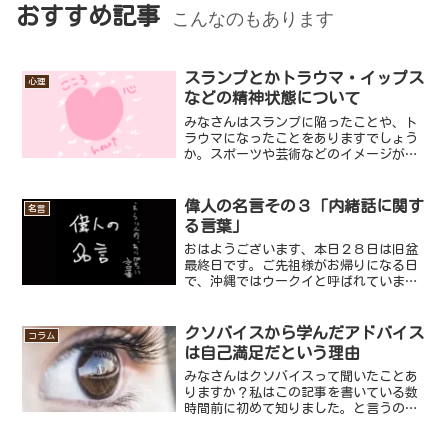
おすすめ記事
こんなのもあります
スランプとかトラウマ・イップス
心理
などの精神状態について
みなさんはスランプに陥ったことや、ト
ラウマになったことをありますでしょう
か。スポーツや芸術などのイメージが強
いですが、勉強や仕事でも自分が好きで
頑張ったものであればなんにでも起こり
得るスランプ、それに加え人間関係など
偉人の名言その３「内緒話に関す
名言
コミュニケーション関係の...
る言葉」
おはようございます、本日２８日は旧盆
最終日です。ご先祖様がお帰りになる日
で、沖縄ではウークイと呼ばれていま
す。他の地域のお盆がどんな感じなのか
わかりませんが、沖縄のお盆ってかなり
特徴的なんだろうなと感じています。特
クソバイスから学んだアドバイス
コラム
に特徴的だと思うのが最終日...
は自己満足だという理由
みなさんはクソバイスって聞いたことあ
りますか？私はこの記事を書いている数
時間前に初めて知りました。と言うの
も、私は普段からヤフーニュースやスマ
ホのニュースアプリなどで情報収集をし