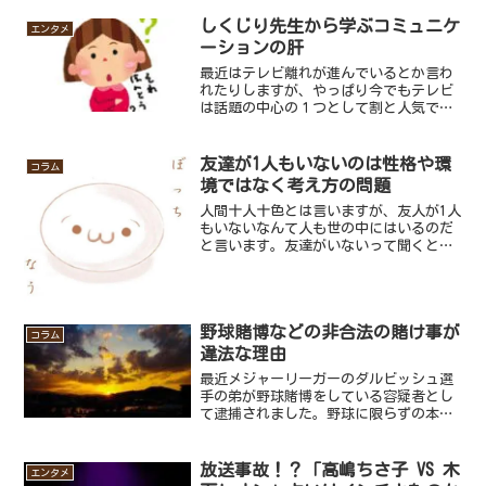
いると言う話もあって、本来人と言う字
の語源は人がチンパンジーなどのような
しくじり先生から学ぶコミュニケ
エンタメ
立ち姿で腕を垂らして猫背...
ーションの肝
最近はテレビ離れが進んでいるとか言わ
れたりしますが、やっぱり今でもテレビ
は話題の中心の１つとして割と人気です
よね。最近の番組の中でも特に人気があ
るのがテレビ朝日の「しくじり先生」と
言う番組があります。この番組はゲスト
友達が1人もいないのは性格や環
コラム
の失敗談を基に人生の教訓...
境ではなく考え方の問題
人間十人十色とは言いますが、友人が1人
もいないなんて人も世の中にはいるのだ
と言います。友達がいないって聞くと、
性格が悪かったり環境が悪かったり、何
かしら問題があるものだと思われるかも
しれませんが、実は性格は明るく人当た
りが良いのに友達がいな...
野球賭博などの非合法の賭け事が
コラム
違法な理由
最近メジャーリーガーのダルビッシュ選
手の弟が野球賭博をしている容疑者とし
て逮捕されました。野球に限らずの本の
国技である相撲やサッカー、麻雀や裏カ
ジノなど賭け事はたくさん存在していま
すが、なぜそれらが違法なのかはあまり
放送事故！？「高嶋ちさ子 VS 木
エンタメ
よく知らないと言う人も少...