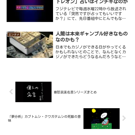
下レオン」占いはインチキなのか
フジテレビで毎週水曜22時から放送され
ている「突然ですが占ってもいいです
か？」にて、先日番組中にとんでもない
修羅場をみせられました。多くのメディ
アでネットニュースになるほど反響のあ
った回でしたが、視聴者の反応も賛否両
人間は本来ギャンブル好きなもの
エンタメ
論ありつつも結構話題にな...
なのかも？
日本でもカジノができる日がやってくる
かもしれないとのことで、なんとなくカ
ジノができたらどうなるんだろうなと考
えていたんですね。まず真っ先に思いつ
いたのはカジノと言えばギャンブルとい
うこと。ギャンブルといえば日本にある
のは公営の競馬、競艇、競...
喜怒哀楽名言シリーズまとめ
「夢分析」カブトムシ・クワガタムシの死骸の意
味