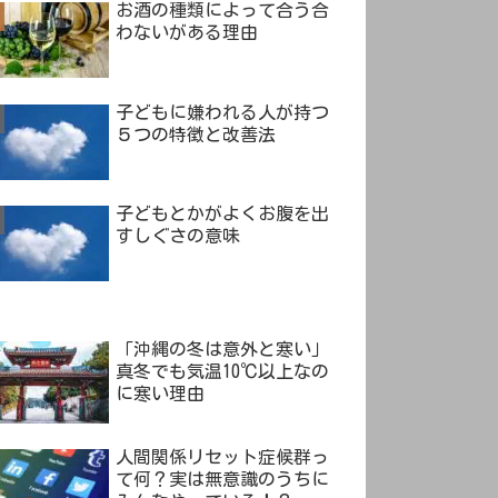
お酒の種類によって合う合
わないがある理由
子どもに嫌われる人が持つ
５つの特徴と改善法
子どもとかがよくお腹を出
すしぐさの意味
「沖縄の冬は意外と寒い」
真冬でも気温10℃以上なの
に寒い理由
人間関係リセット症候群っ
て何？実は無意識のうちに