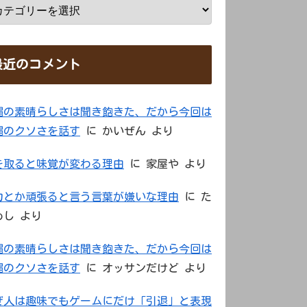
最近のコメント
縄の素晴らしさは聞き飽きた、だから今回は
縄のクソさを話す
に
かいぜん
より
を取ると味覚が変わる理由
に
家屋や
より
力とか頑張ると言う言葉が嫌いな理由
に
た
めし
より
縄の素晴らしさは聞き飽きた、だから今回は
縄のクソさを話す
に
オッサンだけど
より
ぜ人は趣味でもゲームにだけ「引退」と表現