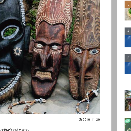
2019.11.29
事は
約4分
で読めます。