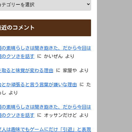
最近のコメント
縄の素晴らしさは聞き飽きた、だから今回は
縄のクソさを話す
に
かいぜん
より
を取ると味覚が変わる理由
に
家屋や
より
力とか頑張ると言う言葉が嫌いな理由
に
た
めし
より
縄の素晴らしさは聞き飽きた、だから今回は
縄のクソさを話す
に
オッサンだけど
より
ぜ人は趣味でもゲームにだけ「引退」と表現