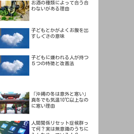
お酒の種類によって合う合
わないがある理由
子どもとかがよくお腹を出
すしぐさの意味
子どもに嫌われる人が持つ
５つの特徴と改善法
「沖縄の冬は意外と寒い」
真冬でも気温10℃以上なの
に寒い理由
人間関係リセット症候群っ
て何？実は無意識のうちに