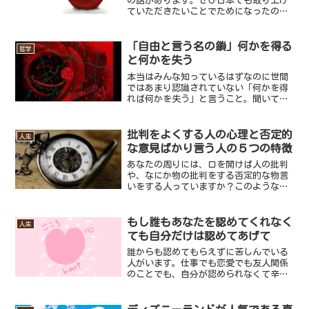
の話があります。ぜひ日本でも取り上げ
ていただきたいことでためになったので
紹介したいと思います。これはイギリス
の「Relax Kids」と言う自閉症の子らの
ためのいわゆる特殊学級のコーチである
「自由と言う名の鎖」何かを得る
哲学
ロージー・ダッ...
と何かを失う
本当はみんな知っているはずなのに世間
ではあまり認識されていない「何かを得
れば何かを失う」と言うこと。聞いてみ
ればあたかも当然のことなのですが、多
くの人がそれを忘れてしまっています。
例えば「スキルアップ」や「自分磨き」
批判をよくする人の心理と否定的
人生
と言う言葉がありますよね...
な意見ばかり言う人の５つの特徴
あなたの周りには、口を開けば人の批判
や、なにか物の批判をする否定的な物言
いをする人っていますか？このような人
が近くにいると、場が白けてしまった
り、何か相談しても必ず否定的な意見を
言ってくるため、あまり自分から話しか
もし誰もあなたを認めてくれなく
人生
けたくない気持ちになります...
ても自分だけは認めてあげて
誰からも認めてもらえずに苦しんでいる
人がいます。仕事でも恋愛でも友人関係
のことでも、自分が認められなくて辛く
苦しむ人がいます。そんなとき誰か１人
でも認めてくれる人がいれば心強いもの
ですが、自分が認められないことに苦し