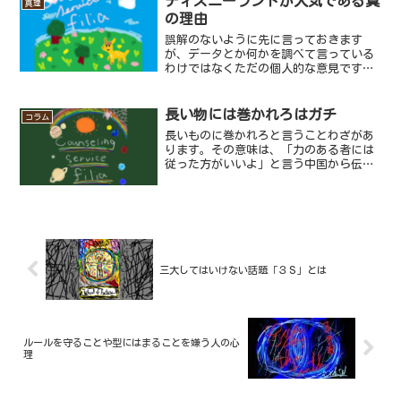
ディズニーランドが人気である真
真理
んでいる最中は、なかなか...
の理由
誤解のないように先に言っておきます
が、データとか何かを調べて言っている
わけではなくただの個人的な意見ですの
でご了承ください。みなさんはディズニ
ーランドに言ったことはありますか？デ
ィズニーと言えば世界的人気アニメであ
長い物には巻かれろはガチ
コラム
り、そのアニメの世界観を再...
長いものに巻かれろと言うことわざがあ
ります。その意味は、「力のある者には
従った方がいいよ」と言う中国から伝わ
ったとされるありがた～いお言葉。一説
によると中国の伝説で、ある猟師がゾウ
の鼻に巻かれて運ばれている所に獅子が
表れました。猟師はその獅...
三大してはいけない話題「３Ｓ」とは
ルールを守ることや型にはまることを嫌う人の心
理