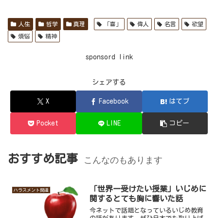
人生
哲学
真理
「喜」
偉人
名言
欲望
煩悩
精神
sponsord link
シェアする
X
Facebook
はてブ
Pocket
LINE
コピー
おすすめ記事
こんなのもあります
「世界一受けたい授業」いじめに
ハラスメント関連
関するとても胸に響いた話
今ネットで話題となっているいじめ教育