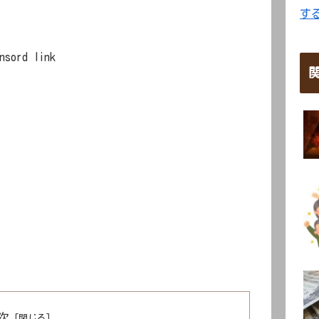
す
nsord link
次