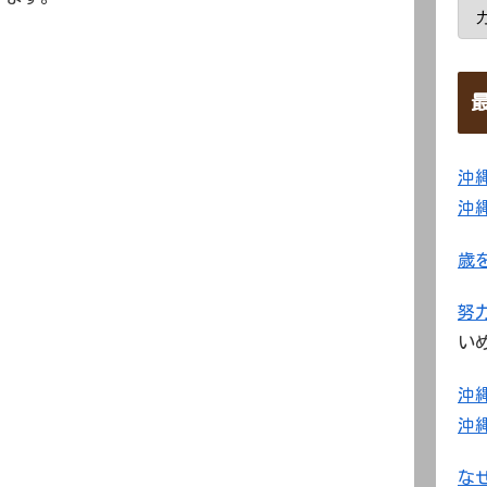
沖
沖
歳
努
い
沖
沖
な