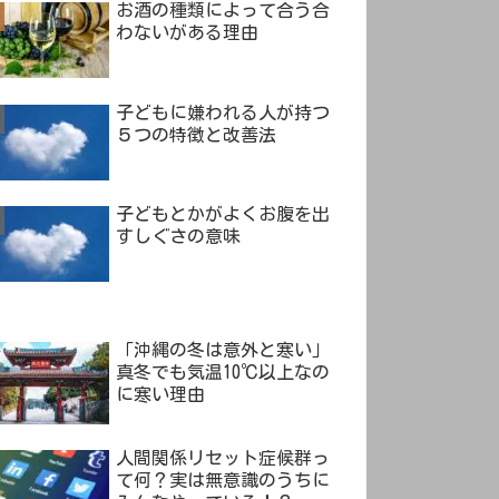
お酒の種類によって合う合
わないがある理由
子どもに嫌われる人が持つ
５つの特徴と改善法
子どもとかがよくお腹を出
すしぐさの意味
「沖縄の冬は意外と寒い」
真冬でも気温10℃以上なの
に寒い理由
人間関係リセット症候群っ
て何？実は無意識のうちに