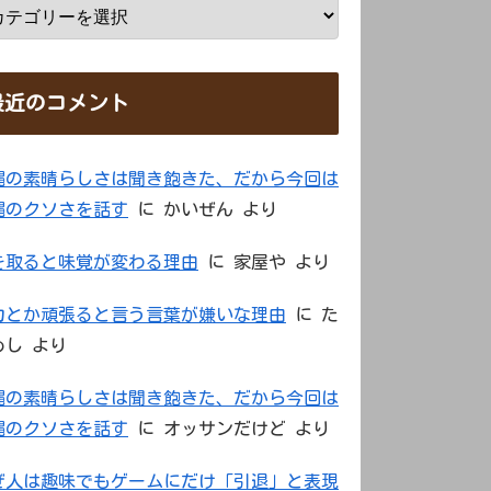
最近のコメント
縄の素晴らしさは聞き飽きた、だから今回は
縄のクソさを話す
に
かいぜん
より
を取ると味覚が変わる理由
に
家屋や
より
力とか頑張ると言う言葉が嫌いな理由
に
た
めし
より
縄の素晴らしさは聞き飽きた、だから今回は
縄のクソさを話す
に
オッサンだけど
より
ぜ人は趣味でもゲームにだけ「引退」と表現