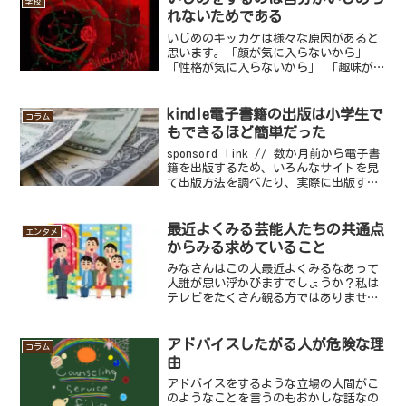
学校
ランダのガラス戸などには...
れないためである
いじめのキッカケは様々な原因があると
思います。「顔が気に入らないから」
「性格が気に入らないから」 「趣味が理
解できないから」「友達が傷つけられた
から」パッと思いつくだけでもこれぐら
いはあります。最初のキッカケは些細な
kindle電子書籍の出版は小学生で
コラム
ものかもしれません。しか...
もできるほど簡単だった
sponsord link // 数か月前から電子書
籍を出版するため、いろんなサイトを見
て出版方法を調べたり、実際に出版する
書籍を作成したり、密かにコツコツと進
めていたのですが、昨日の晩にAmazonの
kindleと言う電子書籍で出版するこ...
最近よくみる芸能人たちの共通点
エンタメ
からみる求めていること
みなさんはこの人最近よくみるなあって
人誰が思い浮かびますでしょうか？私は
テレビをたくさん観る方ではありません
が、そんな私でもよく出てるなあと思う
のが長嶋一茂さんと石原良純さんのおふ
たり。このふたりはほんと最近観ない日
アドバイスしたがる人が危険な理
コラム
はないぐらいよくテレビに...
由
アドバイスをするような立場の人間がこ
のようなことを言うのもおかしな話なの