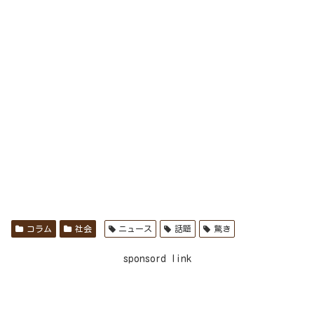
コラム
社会
ニュース
話題
驚き
sponsord link