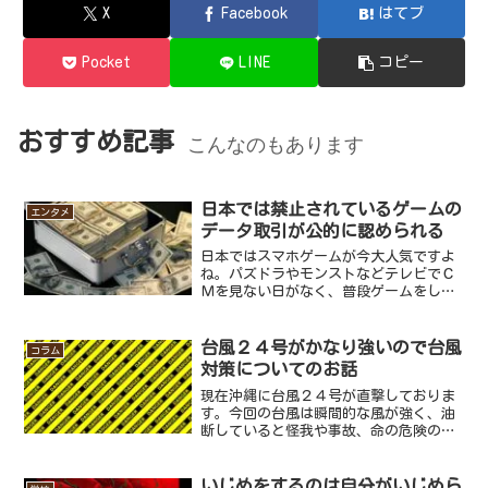
X
Facebook
はてブ
Pocket
LINE
コピー
おすすめ記事
こんなのもあります
日本では禁止されているゲームの
エンタメ
データ取引が公的に認められる
日本ではスマホゲームが今大人気ですよ
ね。パズドラやモンストなどテレビでＣ
Ｍを見ない日がなく、普段ゲームをしな
い人でも１度はダウンロードしたことが
あるのではないでしょうか？スマホゲー
ムは基本無料で遊べるのですが、ゲーム
台風２４号がかなり強いので台風
コラム
内のキャラクターや武器な...
対策についてのお話
現在沖縄に台風２４号が直撃しておりま
す。今回の台風は瞬間的な風が強く、油
断していると怪我や事故、命の危険のあ
る台風なので今の内にできるだけ準備を
しておくようお勧めします。食料や懐中
電灯、電池などはもちろん窓ガラスやベ
いじめをするのは自分がいじめら