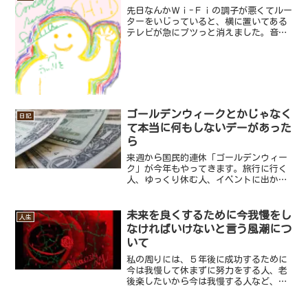
うんです。でも本屋さんで...
先日なんかＷｉ-Ｆｉの調子が悪くてルー
ターをいじっていると、横に置いてある
テレビが急にプツっと消えました。音も
映像もなく、ただ電源ランプがついてい
るだけの状態で、うんともすんとも言わ
ないテレビ。これはＷｉ-Ｆｉどころじゃ
ないと、すぐさまテレ...
ゴールデンウィークとかじゃなく
日記
て本当に何もしないデーがあった
ら
来週から国民的連休「ゴールデンウィー
ク」が今年もやってきます。旅行に行く
人、ゆっくり休む人、イベントに出かけ
る人、みなさんそれぞれ予定を立ててい
ることかと思います。しかし一方でゴー
ルデンウィークをはじめ、こう言った大
未来を良くするために今我慢をし
人生
型連休には無縁な人も少な...
なければいけないと言う風潮につ
いて
私の周りには、５年後に成功するために
今は我慢して休まずに努力をする人、老
後楽したいから今は我慢する人など、未
来のために今を犠牲にすると言おう考え
の方がいます。みなさんの周りにもこの