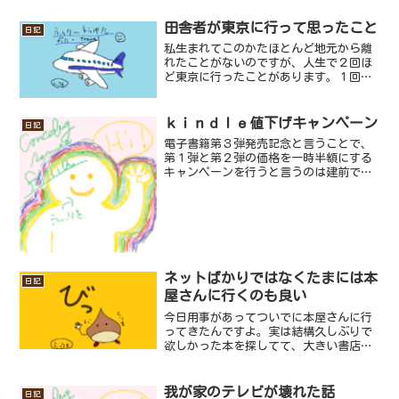
田舎者が東京に行って思ったこと
日記
私生まれてこのかたほとんど地元から離
れたことがないのですが、人生で２回ほ
ど東京に行ったことがあります。１回目
はかなり小さい時で、２０年ぐらい前の
ことなのでほとんど覚えていませんが２
回目は２～３年前のことなのでハッキリ
ｋｉｎｄｌｅ値下げキャンペーン
日記
と覚えています。今回はそ...
電子書籍第３弾発売記念と言うことで、
第１弾と第２弾の価格を一時半額にする
キャンペーンを行うと言うのは建前で、
ぶっちゃけ全然売れないのでキャンペー
ンを行いたいと思います。第１弾「心の
ビタミンまいにち名言」が通常￥５００
のところ、半額の￥２５０...
ネットばかりではなくたまには本
日記
屋さんに行くのも良い
今日用事があってついでに本屋さんに行
ってきたんですよ。実は結構久しぶりで
欲しかった本を探してて、大きい書店だ
ったので結構探すのも大変だったんです
が、ネットだと本のタイトルを知ってれ
ば一瞬で出てきてすごく便利だなって思
我が家のテレビが壊れた話
日記