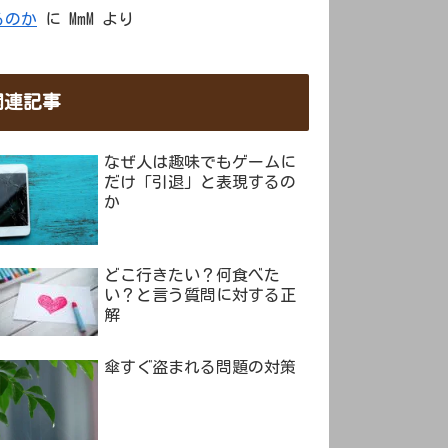
るのか
に
MmM
より
関連記事
なぜ人は趣味でもゲームに
だけ「引退」と表現するの
か
どこ行きたい？何食べた
い？と言う質問に対する正
解
傘すぐ盗まれる問題の対策