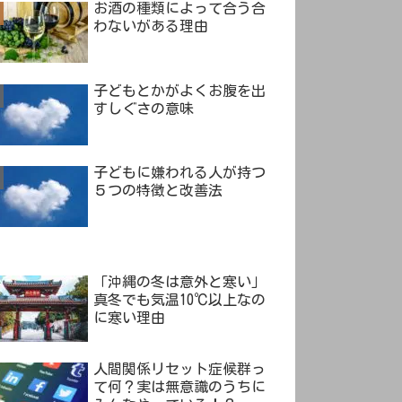
お酒の種類によって合う合
わないがある理由
子どもとかがよくお腹を出
すしぐさの意味
子どもに嫌われる人が持つ
５つの特徴と改善法
「沖縄の冬は意外と寒い」
真冬でも気温10℃以上なの
に寒い理由
人間関係リセット症候群っ
て何？実は無意識のうちに