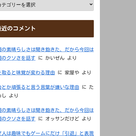
最近のコメント
縄の素晴らしさは聞き飽きた、だから今回は
縄のクソさを話す
に
かいぜん
より
を取ると味覚が変わる理由
に
家屋や
より
力とか頑張ると言う言葉が嫌いな理由
に
た
めし
より
縄の素晴らしさは聞き飽きた、だから今回は
縄のクソさを話す
に
オッサンだけど
より
ぜ人は趣味でもゲームにだけ「引退」と表現