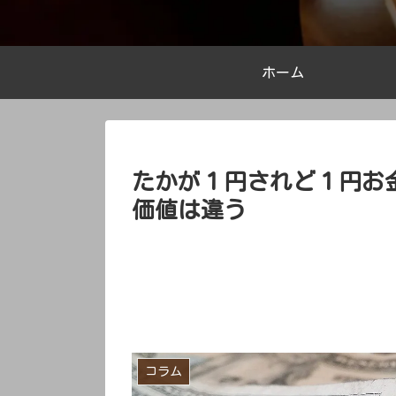
ホーム
たかが１円されど１円お
価値は違う
コラム