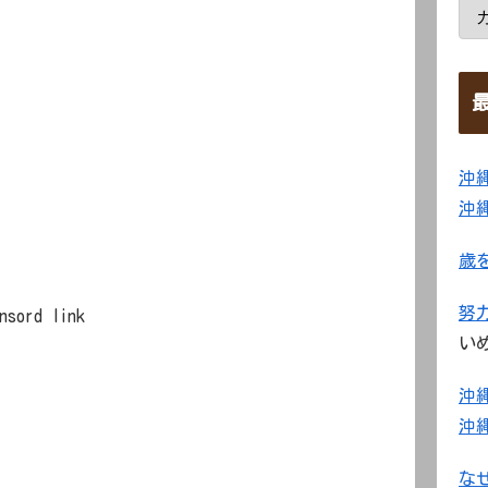
沖
沖
歳
努
nsord link
い
沖
沖
な