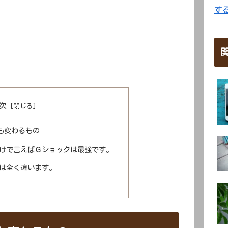
す
次
も変わるもの
けで言えばＧショックは最強です。
は全く違います。