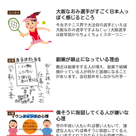
食系だの肉食系だのだったのが、やれロ
ールキャベツ男子だのアスパラベーコン
だのわけわからんぐらいたくさん増えま
大阪なおみ選手がすごく日本人っ
エンタメ
した。このころから恋人が...
ぽく感じるところ
今女子テニス界で大注目の選手といえば
大阪なおみ選手ですよね('ω')大阪選手
は数年前からちょくちょくスポーツニュ
ースで見かけ、すごいパワーのある選手
だなあとテニスに詳しくないながらも思
っていました。大阪選手は日本人とアメ
リカ人のハーフで大阪...
副業が禁止になっている理由
生活
最近は副業をする人が増え、副業で結構
儲かっている人が何かと話題になること
があります。会社勤めをしながら片手間
でちょちょいっとやるだけで稼ぐことが
できたり、趣味を副業としてすること
で、楽しみながら稼ぐこともでき憧れる
方も多くいらっしゃるかと思...
偉そうに指図してくる人が嫌いな
心理
心理
世の中良い人もいれば悪い人もいて、謙
虚な人もいれば偉そうに指図してくる人
もいますよね？やたら上から目線で自分