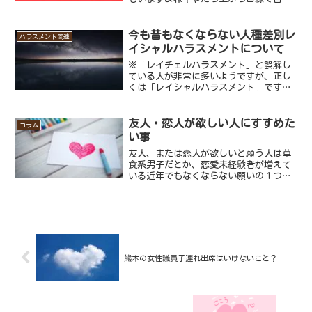
も大したことないのに人のことをああだ
こうだ言う人。私はこのような偉そうな
人が嫌いで、どうしてこの人はこんなに
今も昔もなくならない人種差別レ
ハラスメント関連
偉ぶっているのかとムカつ...
イシャルハラスメントについて
※「レイチェルハラスメント」と誤解し
ている人が非常に多いようですが、正し
くは「レイシャルハラスメント」ですの
でお間違いないようご注意ください。以
前細分化されたハラスメントをまとめた
記事を書いている時にあった「レイシャ
友人・恋人が欲しい人にすすめた
コラム
ルハラスメント」と言うも...
い事
友人、または恋人が欲しいと願う人は草
食系男子だとか、恋愛未経験者が増えて
いる近年でもなくならない願いの１つだ
と思います。それと同じく多くのモテる
ためのノウハウや人に好かれるための方
法などを紹介する本や講習などもありま
すが、実は友人を作るのも...
熊本の女性議員子連れ出席はいけないこと？