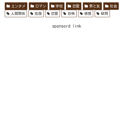
エンタメ
ロマン
学校
恋愛
男と女
社会
人間関係
危険
恋愛
恐怖
感想
疑問
sponsord link