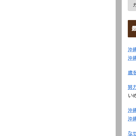
沖
沖
歳
努
い
沖
沖
な