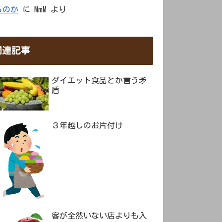
るのか
に
MmM
より
関連記事
ダイエット食品とか言う矛
盾
３年越しのお片付け
客が全然いない店よりも入