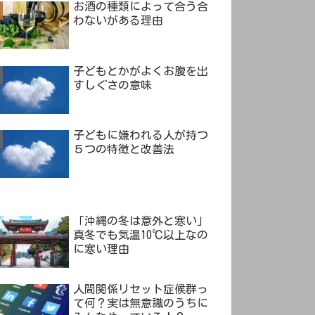
お酒の種類によって合う合
わないがある理由
子どもとかがよくお腹を出
すしぐさの意味
子どもに嫌われる人が持つ
５つの特徴と改善法
「沖縄の冬は意外と寒い」
真冬でも気温10℃以上なの
に寒い理由
人間関係リセット症候群っ
て何？実は無意識のうちに