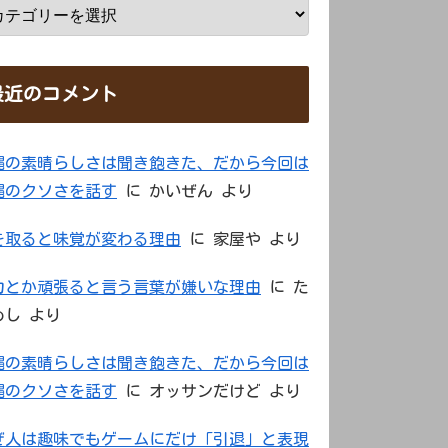
最近のコメント
縄の素晴らしさは聞き飽きた、だから今回は
縄のクソさを話す
に
かいぜん
より
を取ると味覚が変わる理由
に
家屋や
より
力とか頑張ると言う言葉が嫌いな理由
に
た
めし
より
縄の素晴らしさは聞き飽きた、だから今回は
縄のクソさを話す
に
オッサンだけど
より
ぜ人は趣味でもゲームにだけ「引退」と表現