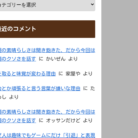
最近のコメント
縄の素晴らしさは聞き飽きた、だから今回は
縄のクソさを話す
に
かいぜん
より
を取ると味覚が変わる理由
に
家屋や
より
力とか頑張ると言う言葉が嫌いな理由
に
た
めし
より
縄の素晴らしさは聞き飽きた、だから今回は
縄のクソさを話す
に
オッサンだけど
より
ぜ人は趣味でもゲームにだけ「引退」と表現