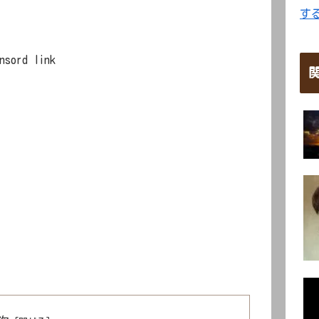
す
nsord link