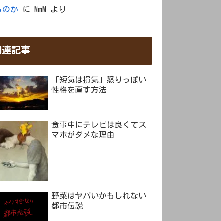
るのか
に
MmM
より
関連記事
「短気は損気」怒りっぽい
性格を直す方法
食事中にテレビは良くてス
マホがダメな理由
野菜はヤバいかもしれない
都市伝説