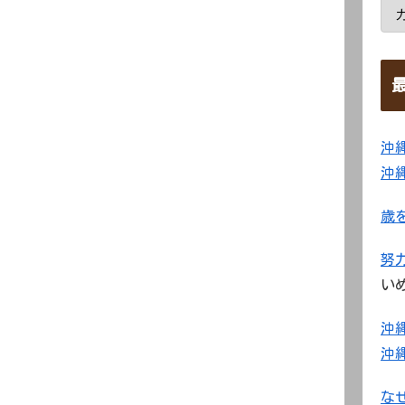
。
沖
沖
歳
努
い
沖
沖
な