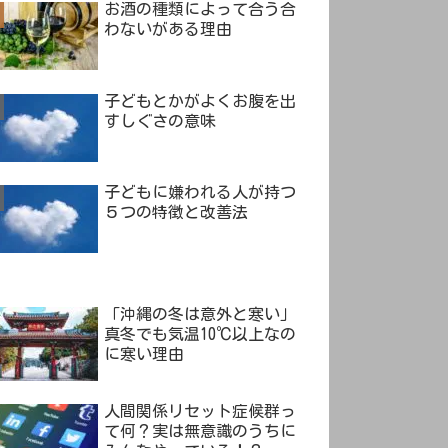
お酒の種類によって合う合
わないがある理由
子どもとかがよくお腹を出
すしぐさの意味
子どもに嫌われる人が持つ
５つの特徴と改善法
「沖縄の冬は意外と寒い」
真冬でも気温10℃以上なの
に寒い理由
人間関係リセット症候群っ
て何？実は無意識のうちに